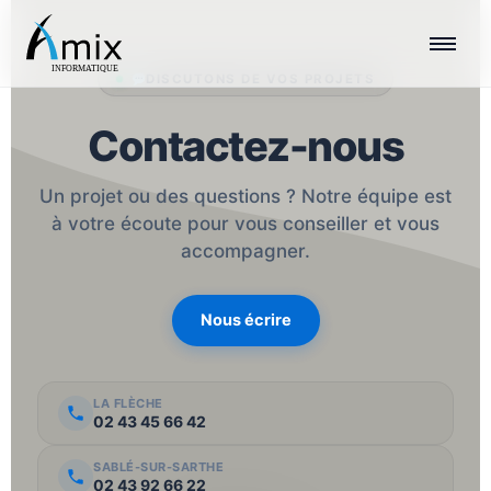
Aller
au
contenu
DISCUTONS DE VOS PROJETS
Contactez-nous
Un projet ou des questions ? Notre équipe est
à votre écoute pour vous conseiller et vous
accompagner.
Nous écrire
LA FLÈCHE
02 43 45 66 42
SABLÉ-SUR-SARTHE
02 43 92 66 22